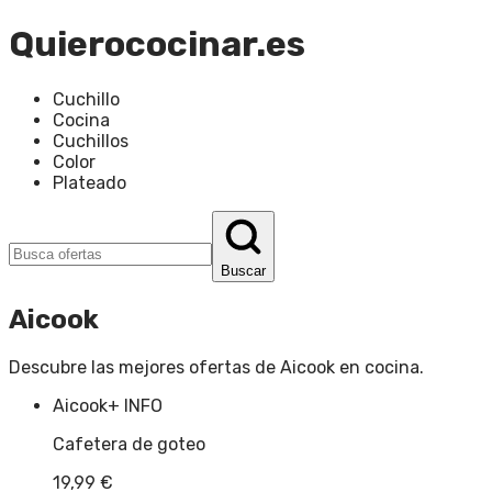
Quierococinar.es
Cuchillo
Cocina
Cuchillos
Color
Plateado
Buscar
Aicook
Descubre las mejores ofertas de
Aicook
en
cocina
.
Aicook
+ INFO
Cafetera de goteo
19,99
€